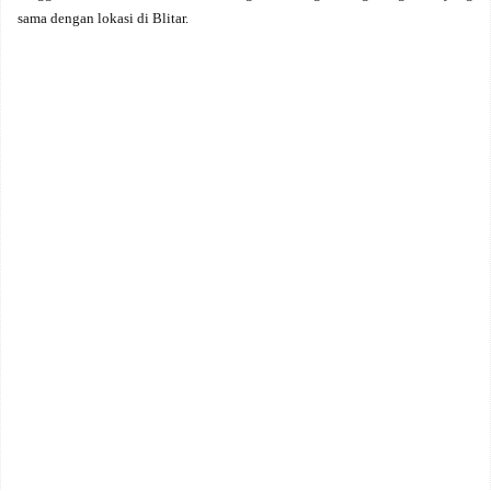
sama dengan lokasi di Blitar.