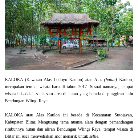
KALOKA (Kawasan Alas Lodoyo Kaulon) atau Alas
(hutan)
Kaulon,
merupakan tempat wisata baru di tahun 2017. Sesuai namanya, tempat
wisata ini adalah salah satu area di hutan yang berada di pinggiran hulu
Bendungan Wlingi Raya.
KALOKA atau Alas Kaulon ini berada di Kecamatan Sutojayan,
Kabupaten Blitar. Mengusung tema nuansa alam dengan pemandangan
rimbunnya hutan dan aliran Bendungan Wlingi Raya, tempat wisata di
Blitar ini juga menyediakan
spot
menarik untuk
selfie.