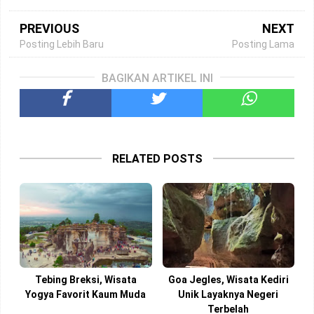
PREVIOUS
NEXT
Posting Lebih Baru
Posting Lama
BAGIKAN ARTIKEL INI
RELATED POSTS
Tebing Breksi, Wisata
Goa Jegles, Wisata Kediri
Yogya Favorit Kaum Muda
Unik Layaknya Negeri
Terbelah