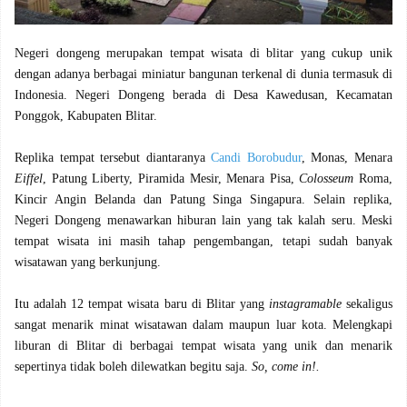
Negeri dongeng merupakan tempat wisata di blitar yang cukup unik
dengan adanya berbagai miniatur bangunan terkenal di dunia termasuk di
Indonesia. Negeri Dongeng berada di Desa Kawedusan, Kecamatan
Ponggok, Kabupaten Blitar.
Replika tempat tersebut diantar
anya
Candi Borobudur
, Monas, Menara
Eiffel
, Patung Liberty, Piramida Mesir, Menara Pisa,
Colosseum
Roma,
Kincir Angin Belanda dan Patung Singa Singapura. Selain replika,
Negeri Dongeng menawarkan hiburan lain yang tak kalah seru.
Meski
tempat wisata ini masih tahap pengembangan, tetapi sudah banyak
wisatawan yang berkunjung.
Itu adalah 12 tempat wisata baru di Blitar yang
instagramable
sekaligus
sangat menarik minat wisatawan dalam maupun luar kota. Melengkapi
liburan di Blitar di berbagai tempat wisata yang unik dan menarik
sepertinya tidak boleh dilewatkan begitu saja.
So, come in!.