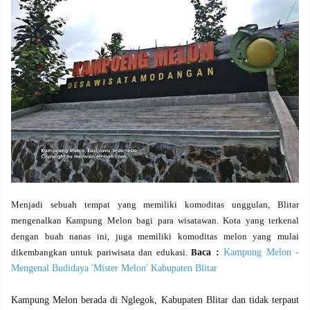
Menjadi sebuah tempat yang memiliki komoditas unggulan, Blitar
mengenalkan Kampung Melon bagi para wisatawan. Kota yang terkenal
dengan buah nanas ini, juga memiliki komoditas melon yang mulai
dikembangkan untuk pariwisata dan edukasi.
B
aca :
Kampung Melon -
Mengenal Budidaya 'Mister Melon' Kabupaten Blitar
Kampung Melon
berada di Nglegok, Kabupaten Blitar dan tidak terpaut