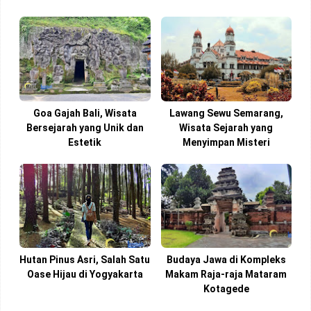
Goa Gajah Bali, Wisata
Lawang Sewu Semarang,
Bersejarah yang Unik dan
Wisata Sejarah yang
Estetik
Menyimpan Misteri
Hutan Pinus Asri, Salah Satu
Budaya Jawa di Kompleks
Oase Hijau di Yogyakarta
Makam Raja-raja Mataram
Kotagede