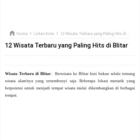
Home
Lintas Kota
12 Wisata Terbaru yang Paling Hits di Blitar
12 Wisata Terbaru yang Paling Hits di Blitar
Wisata Terbaru di Blitar
. Berwisata ke Blitar kini bukan selalu tentang
wisata alam'nya yang tersembunyi saja. Beberapa lokasi menarik yang
berpotensi untuk menjadi tempat wisata mulai dikembangkan di berbagai
tempat.