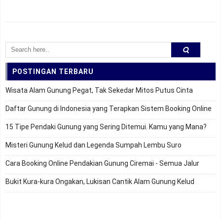
POSTINGAN TERBARU
Wisata Alam Gunung Pegat, Tak Sekedar Mitos Putus Cinta
Daftar Gunung di Indonesia yang Terapkan Sistem Booking Online
15 Tipe Pendaki Gunung yang Sering Ditemui. Kamu yang Mana?
Misteri Gunung Kelud dan Legenda Sumpah Lembu Suro
Cara Booking Online Pendakian Gunung Ciremai - Semua Jalur
Bukit Kura-kura Ongakan, Lukisan Cantik Alam Gunung Kelud