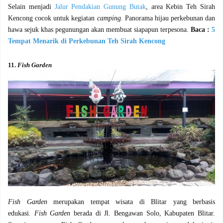
Selain menjadi
Jalur Pendakian Gunung Butak
, area Kebin Teh Sirah
Kencong cocok untuk kegiatan
camping.
Panorama hijau perkebunan dan
hawa sejuk khas pegunungan akan membuat siapapun terpesona.
Baca :
5
Tempat Menarik di Perkebunan Teh Sirah Kencong
11.
Fish Garden
Fish Garden
merupakan tempat wisata di Blitar yang berbasis
edukasi.
Fish Garden
berada di Jl. Bengawan Solo, Kabupaten Blitar.