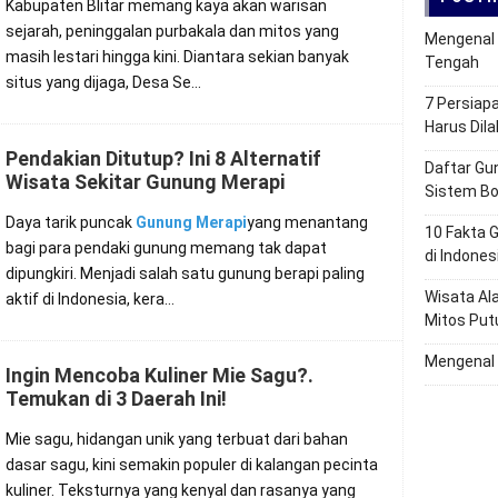
Kabupaten Blitar memang kaya akan warisan
sejarah, peninggalan purbakala dan mitos yang
Mengenal 
masih lestari hingga kini. Diantara sekian banyak
Tengah
situs yang dijaga, Desa Se…
7 Persiap
Harus Dil
Pendakian Ditutup? Ini 8 Alternatif
Daftar Gu
Wisata Sekitar Gunung Merapi
Sistem Bo
Daya tarik puncak
Gunung Merapi
yang menantang
10 Fakta 
bagi para pendaki gunung memang tak dapat
di Indones
dipungkiri. Menjadi salah satu gunung berapi paling
Wisata Al
aktif di Indonesia, kera…
Mitos Put
Mengenal 
Ingin Mencoba Kuliner Mie Sagu?.
Temukan di 3 Daerah Ini!
Mie sagu, hidangan unik yang terbuat dari bahan
dasar sagu, kini semakin populer di kalangan pecinta
kuliner. Teksturnya yang kenyal dan rasanya yang