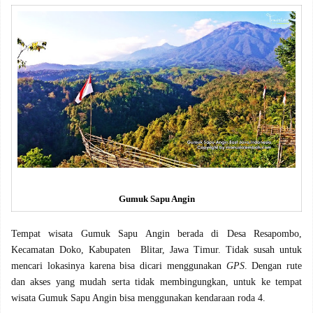
Gumuk Sapu Angin
Tempat wisata Gumuk Sapu Angin berada di Desa Resapombo,
Kecamatan Doko, Kabupaten Blitar, Jawa Timur. Tidak susah untuk
mencari lokasinya karena bisa dicari menggunakan
GPS
. Dengan rute
dan akses yang mudah serta tidak membingungkan, untuk ke tempat
wisata Gumuk Sapu Angin bisa menggunakan kendaraan roda 4.