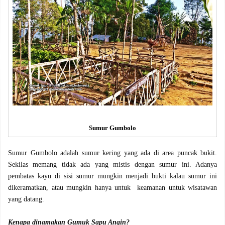
Sumur Gumbolo
Sumur Gumbolo adalah sumur kering yang ada di area puncak bukit.
Sekilas memang tidak ada yang mistis dengan sumur ini. Adanya
pembatas kayu di sisi sumur mungkin menjadi bukti kalau sumur ini
dikeramatkan, atau mungkin hanya untuk keamanan untuk wisatawan
yang datang.
Kenapa dinamakan Gumuk Sapu Angin?