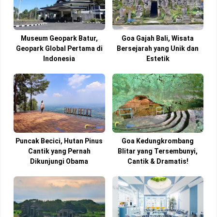
Museum Geopark Batur,
Goa Gajah Bali, Wisata
Geopark Global Pertama di
Bersejarah yang Unik dan
Indonesia
Estetik
Puncak Becici, Hutan Pinus
Goa Kedungkrombang
Cantik yang Pernah
Blitar yang Tersembunyi,
Dikunjungi Obama
Cantik & Dramatis!