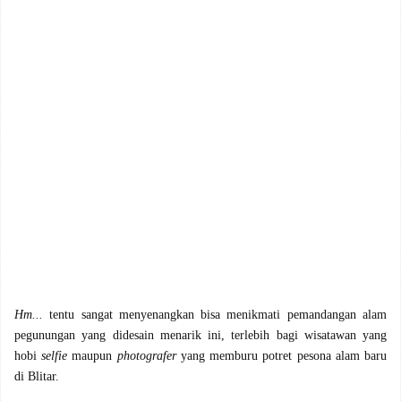
Hm...
tentu sangat menyenangkan bisa menikmati pemandangan alam
pegunungan yang didesain menarik ini, terlebih bagi wisatawan yang
hobi
selfie
maupun
photografer
yang memburu potret pesona alam baru
di Blitar.