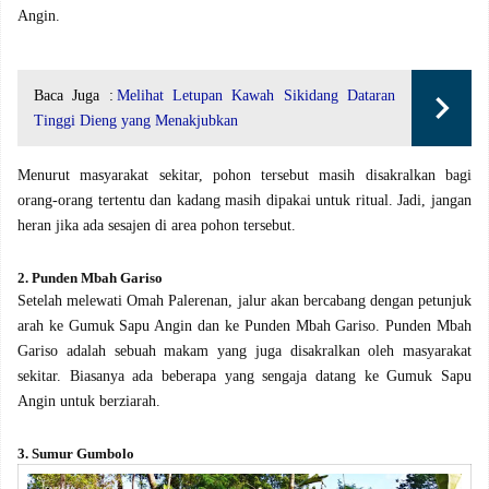
Angin.
Baca Juga :
Melihat Letupan Kawah Sikidang Dataran
Tinggi Dieng yang Menakjubkan
Menurut masyarakat sekitar, pohon tersebut masih disakralkan bagi
orang-orang tertentu dan kadang masih dipakai untuk ritual. Jadi, jangan
heran jika ada sesajen di area pohon tersebut.
2. Punden Mbah Gariso
Setelah melewati Omah Palerenan, jalur akan bercabang dengan petunjuk
arah ke Gumuk Sapu Angin dan ke Punden Mbah Gariso.
Punden Mbah
Gariso adalah sebuah makam yang juga disakralkan oleh masyarakat
sekitar. Biasanya ada beberapa yang sengaja datang ke Gumuk Sapu
Angin untuk berziarah.
3. Sumur Gumbolo