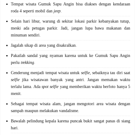
Tempat wisata Gumuk Sapu Angin bisa diakses dengan kendaraan
roda 4 seperti mobil dan
jeep
.
Selain hari libur, warung di sekitar lokasi parkir kebanyakan tutup,
meski ada petugas parkir. Jadi, jangan lupa bawa makanan dan
minuman sendiri.
Jagalah sikap di area yang disakralkan.
Pakailah sandal yang nyaman karena untuk ke Gumuk Sapu Angin
perlu
trekking
.
Cenderung menjadi tempat wisata untuk
selfie
, sebaiknya tau diri saat
selfie
jika wisatawan banyak yang antri. Jangan memakan waktu
terlalu lama. Ada
spot
selfie
yang memberikan waktu berfoto hanya 5
menit.
Sebagai tempat wisata alam, jangan mengotori area wisata dengan
sampah maupun melakukan vandalisme.
Bawalah pelindung kepala karena puncak bukit sangat panas di siang
hari.