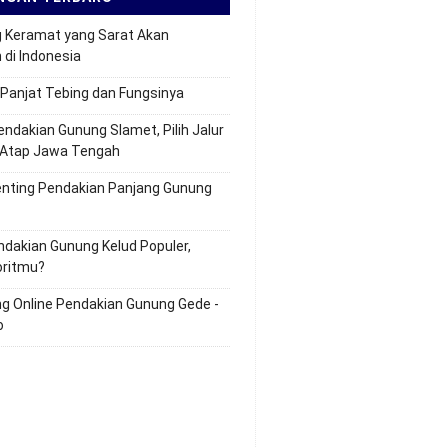
 Keramat yang Sarat Akan
 di Indonesia
 Panjat Tebing dan Fungsinya
endakian Gunung Slamet, Pilih Jalur
e Atap Jawa Tengah
enting Pendakian Panjang Gunung
ndakian Gunung Kelud Populer,
oritmu?
ng Online Pendakian Gunung Gede -
o