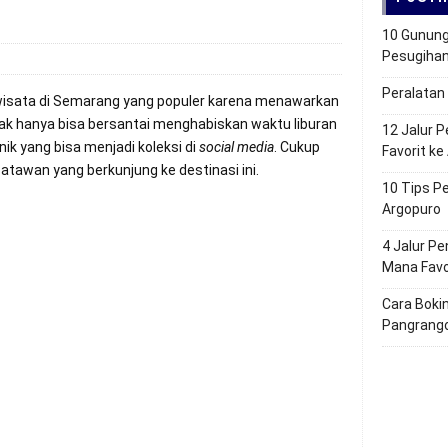
10 Gunung
Pesugihan
Peralatan
 wisata di Semarang yang populer karena menawarkan
idak hanya bisa bersantai menghabiskan waktu liburan
12 Jalur P
nik yang bisa menjadi koleksi di
social media
. Cukup
Favorit k
isatawan yang berkunjung ke destinasi ini.
10 Tips P
Argopuro
4 Jalur Pe
Mana Fav
Cara Boki
Pangrang