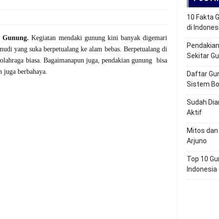
10 Fakta 
di Indones
ki Gunung.
Kegiatan mendaki gunung kini banyak digemari
Pendakian 
mudi yang suka berpetualang ke alam bebas.
Berpetualang di
Sekitar G
 olahraga biasa. Bagaimanapun juga, pendakian gunung bisa
n juga berbahaya.
Daftar Gu
Sistem Bo
Sudah Dia
Aktif
Mitos dan
Arjuno
Top 10 Gu
Indonesia