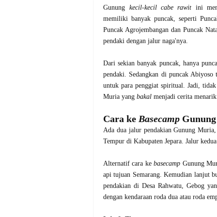
Gunung
kecil-kecil cabe rawit
ini mem
memiliki banyak puncak, seperti Pun
Puncak Agrojembangan dan Puncak Natas
pendaki dengan jalur naga'nya.
Dari sekian banyak puncak, hanya punc
pendaki. Sedangkan di puncak Abiyoso 
untuk para penggiat spiritual. Jadi, tid
Muria yang
bakal
menjadi cerita menarik
Cara ke
Basecamp
Gunung 
Ada dua jalur pendakian Gunung Muria,
Tempur di Kabupaten Jepara. Jalur kedua
Alternatif cara ke
basecamp
Gunung Muria
api
tujuan Semarang. Kemudian lanjut bu
pendakian di Desa Rahwatu, Gebog yang 
dengan kendaraan roda dua atau roda em