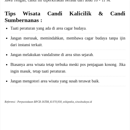
Jawa Tengah, candi ini diperkirakan berasal dari abad 10 - 11 M.
Tips Wisata Candi Kalicilik & Candi
Sumbernanas :
Taati peraturan yang ada di area cagar budaya.
Jangan merusak, memindahkan, membawa cagar budaya tanpa ijin
dari instansi terkait.
Jangan melakukan vandalisme di area situs sejarah.
Biasanya area wisata tetap terbuka meski pos penjagaan kosong. Jika
ingin masuk, tetap taati peraturan.
Jangan mengotori area wisata yang susah terawat baik.
Referensi :
Perpustakaan BPCB JATIM, K 070,930,
wikipedia,
situsbudaya.id