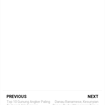
PREVIOUS
NEXT
Top 10 Gunung Angker Paling
Danau Ranamese, Kesunyian