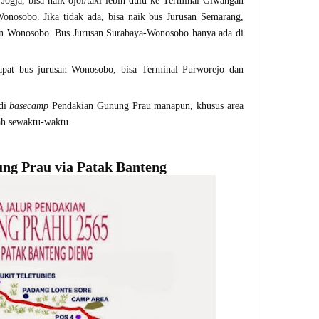
 Jogja, bisa naik ojol/taxi lebih dulu ke Terminal Giwangan
onosobo. Jika tidak ada, bisa naik bus Jurusan Semarang,
san Wonosobo. Bus Jurusan Surabaya-Wonosobo hanya ada di
dapat bus jurusan Wonosobo, bisa Terminal Purworejo dan
 di
basecamp
Pendakian Gunung Prau manapun, khusus area
ah sewaktu-waktu.
ng Prau via Patak Banteng