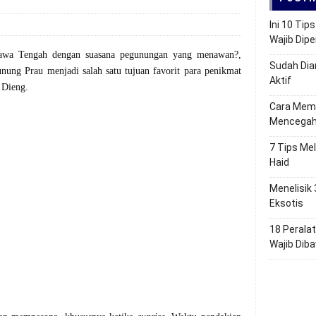
Ini 10 Ti
Wajib Dip
Jawa Tengah dengan suasana pegunungan yang menawan?,
Sudah Dia
nung Prau menjadi salah satu tujuan favorit para pe
nikmat
Aktif
 Dieng.
Cara Mem
Mencegah
7 Tips Me
Haid
Menelisik
Eksotis
18 Perala
Wajib Dib