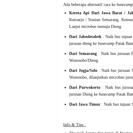
Ada beberapa alternatif cara ke
basecamp
Kereta Api Dari Jawa Barat / Ja
Kutoarjo / Stasiun Semarang. Kemud
Lanjut
microbus
menuju Dieng.
Dari Jabodetabek
: Naik bus tujuan
jurusan dieng ke
basecamp
Patak Ban
Dari Semarang
: Naik bus jurusan P
Wonosobo/Dieng.
Dari Jogja/Solo
: Naik bus jurusan 
Wonosobo, dilanjutkan microbus jur
Dari Purwokerto
: Naik bus jurusa
jurusan Dieng ke
basecamp
Patak Ban
Dari Jawa Timur
: Naik bus tujuan 
Info & Tips :