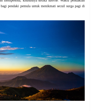
n mempesona, khususnya ketika
sunrise.
Waktu pendakian
 bagi pen
daki
pemula untuk menikmati secuil surga pagi di