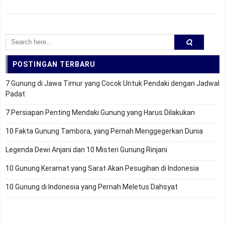
POSTINGAN TERBARU
7 Gunung di Jawa Timur yang Cocok Untuk Pendaki dengan Jadwal
Padat
7 Persiapan Penting Mendaki Gunung yang Harus Dilakukan
10 Fakta Gunung Tambora, yang Pernah Menggegerkan Dunia
Legenda Dewi Anjani dan 10 Misteri Gunung Rinjani
10 Gunung Keramat yang Sarat Akan Pesugihan di Indonesia
10 Gunung di Indonesia yang Pernah Meletus Dahsyat