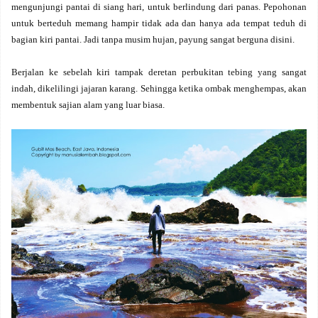
mengunjungi pantai di siang hari, untuk berlindung dari panas. Pepohonan
untuk berteduh memang hampir tidak ada dan hanya ada tempat teduh di
bagian kiri pantai. Jadi tanpa musim hujan, payung sangat berguna disini.
Berjalan ke sebelah kiri tampak deretan perbukitan tebing yang sangat
indah, dikelilingi jajaran karang. Sehingga ketika ombak menghempas, akan
membentuk sajian alam yang luar biasa.