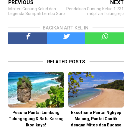
PREVIOUS
NEXT
Misteri Gunung Kelud dan
Pendakian Gunung Kelud 1.731
Legenda Sumpah Lembu Suro
mdpl via Tulungrejo
BAGIKAN ARTIKEL INI
RELATED POSTS
Pesona Pantai Lumbung
Eksotisme Pantai Ngliyep
Tulungagung & Batu Karang
Malang, Pantai Cantik
Ikoniknya!
dengan Mitos dan Budaya