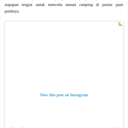
siapapun tergiur untuk mencoba sensasi
camping
di pesisir pasir
putihnya.
View this post on Instagram