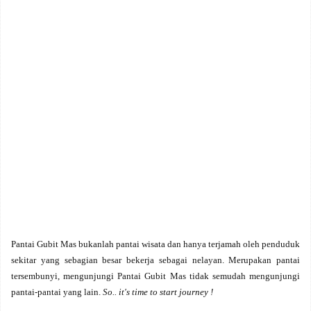
Pantai Gubit Mas bukanlah pantai wisata dan hanya terjamah oleh penduduk
sekitar yang sebagian besar bekerja sebagai nelayan. Merupakan pantai
tersembunyi, mengunjungi Pantai Gubit Mas tidak semudah mengunjungi
pantai-pantai yang lain.
So.. it's time to start journey !