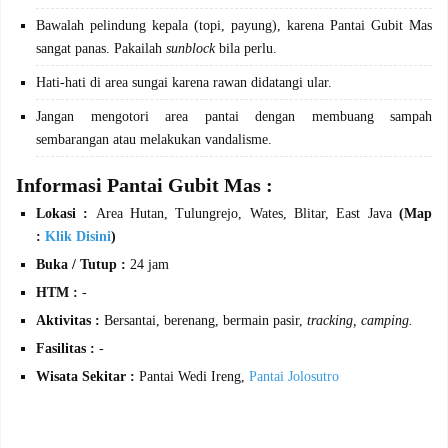
Bawalah pelindung kepala (topi, payung), karena Pantai Gubit Mas
sangat panas. Pakailah
sunblock
bila perlu.
Hati-hati di area sungai karena rawan didatangi ular.
Jangan mengotori area pantai dengan membuang sampah
sembarangan atau melakukan vandalisme.
Informasi Pantai Gubit Mas :
Lokasi :
Area Hutan, Tulungrejo, Wates, Blitar, East Java
(Map
:
Klik Disini
)
Buka / Tutup :
24 jam
HTM :
-
Aktivitas :
B
ersantai, berenang, bermain pasir,
t
racking, camping.
Fasilitas :
-
Wisata Sekitar :
Pantai Wedi Ireng,
Pantai Jolosutro